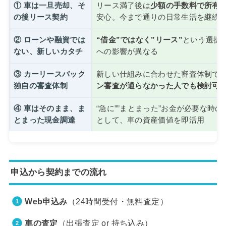
① 車は一旦売却、そ
リース満了後は
少額の手数料で所有
の後リース契約
安心。今まで通りの日常生活を継続
② ローンや融資では
“借金”ではなく”リース”
という選択
ない、新しいカタチ
への影響が異なる
③ カーリースバック
新しい仕組みに合わせた審査体制で
独自の審査体制
ン審査が通らなかった人でも検討可
④ 車はそのまま、ま
“急に””まとまった”お金が必要な時
とまった現金調達
として、車の資産価値を即活用
申込から契約までの流れ
Web申込み
（24時間受付・無料査定）
車の査定
（出張査定 or 持ち込み）