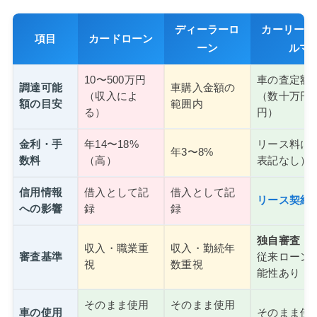
ディーラーロ
カーリース
項目
カードローン
ーン
ルマ
10〜500万円
車の査定額
調達可能
車購入金額の
（収入によ
（数十万円
額の目安
範囲内
る）
円）
金利・手
年14〜18%
リース料に
年3〜8%
数料
（高）
表記なし）
信用情報
借入として記
借入として記
リース契約
への影響
録
録
独自審査
収入・職業重
収入・勤続年
審査基準
従来ローン
視
数重視
能性あり
そのまま使用
そのまま使用
車の使用
そのまま使