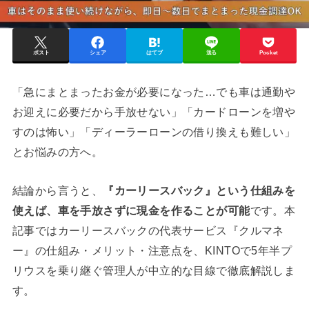
ポスト
シェア
はてブ
送る
Pocket
「急にまとまったお金が必要になった…でも車は通勤や
お迎えに必要だから手放せない」「カードローンを増や
すのは怖い」「ディーラーローンの借り換えも難しい」
とお悩みの方へ。
結論から言うと、
『カーリースバック』という仕組みを
使えば、車を手放さずに現金を作ることが可能
です。本
記事ではカーリースバックの代表サービス『クルマネ
ー』の仕組み・メリット・注意点を、KINTOで5年半プ
リウスを乗り継ぐ管理人が中立的な目線で徹底解説しま
す。