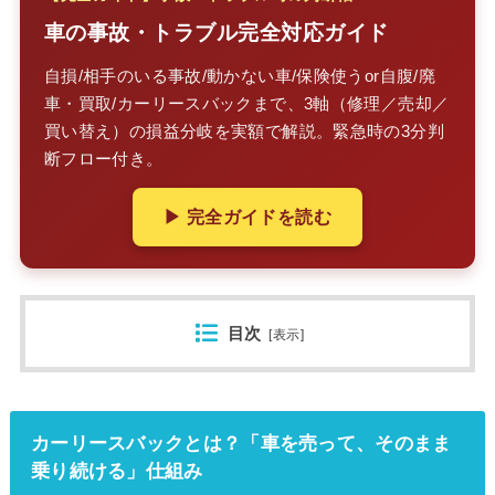
車の事故・トラブル完全対応ガイド
自損/相手のいる事故/動かない車/保険使うor自腹/廃
車・買取/カーリースバックまで、3軸（修理／売却／
買い替え）の損益分岐を実額で解説。緊急時の3分判
断フロー付き。
▶ 完全ガイドを読む
目次
[
表示
]
カーリースバックとは？「車を売って、そのまま
乗り続ける」仕組み