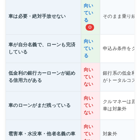
向い
てい
車は必要・絶対手放せない
そのまま乗り続
る
◎
向い
車が自分名義で、ローンも完済
てい
申込み条件をク
している
る
向い
低金利の銀行カーローンが組め
銀行系の低金利
てい
る信用力がある
がトータルコス
ない
向い
クルマネーは原
車のローンがまだ残っている
てい
車は対象外
ない
向い
雹害車・水没車・他者名義の車
てい
対象外