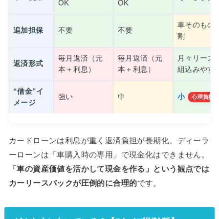
OK
OK
車そのもの
追加担保
不要
不要
割
毎月返済（元
毎月返済（元
月々リース
返済形式
本＋利息）
本＋利息）
組込みやす
“借金”イ
強い
中
小
心理負担
メージ
カードローンは利息が重く返済負担が長期化、ディーラ
ーローンは「車購入時の専用」で現金化はできません。
「車の資産価値を活かして現金を作る」という観点では
カーリースバックが圧倒的に合理的
です。