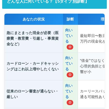
どんな人に向いている？【5タイプ別診断】
あなたの状況
診断
理由
向い
急にまとまった現金が必要（医
てい
最短即日〜数日
療費・教育費・引越し・事業資
る
万円の現金化が
金など）
◎
向い
“借金”ではなく
カードローン・カードキャッシ
てい
心理的負担と信
ングはこれ以上増やしたくない
る
響が小
◎
向い
従来のローン審査が通らない・
てい
カーリースバッ
厳しい
る
通る可能性あり
◎