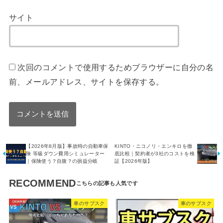
サイト
次回のコメントで使用するためブラウザーに自分の名
前、メールアドレス、サイトを保存する。
【2026年8月版】事故時の自動車保
KINTO・ニコノリ・エンキロを徹
険 等級ダウン費用シミュレーター
底比較｜契約者が3社のコストを検
｜保険使う？自腹？の損益分岐
証【2026年版】
RECOMMEND
車のサブスク
車のサブスク