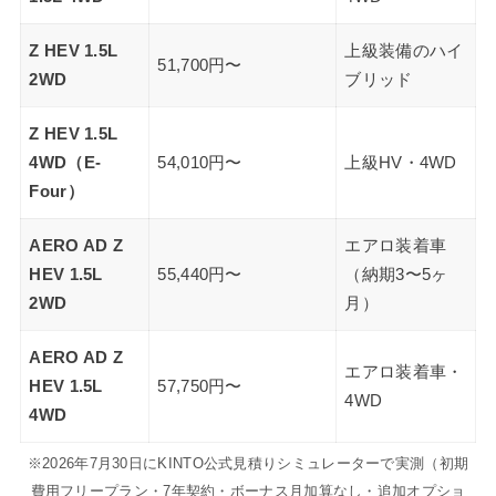
Z HEV 1.5L
上級装備のハイ
51,700円〜
2WD
ブリッド
Z HEV 1.5L
4WD（E-
54,010円〜
上級HV・4WD
Four）
AERO AD Z
エアロ装着車
HEV 1.5L
55,440円〜
（納期3〜5ヶ
2WD
月）
AERO AD Z
エアロ装着車・
HEV 1.5L
57,750円〜
4WD
4WD
※2026年7月30日にKINTO公式見積りシミュレーターで実測（初期
費用フリープラン・7年契約・ボーナス月加算なし・追加オプショ