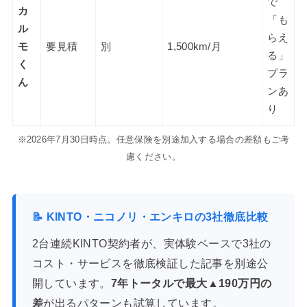
で
カ
「も
ル
らえ
モ
要見積
別
1,500km/月
る」
く
プラ
ん
ンあ
り
※2026年7月30日時点。任意保険を別途加入する場合の差額もご考
慮ください。
📝 KINTO・ニコノリ・エンキロの3社徹底比較
2台連続KINTO契約者が、実体験ベースで3社の
コスト・サービスを徹底検証した記事を別途公
開しています。
7年トータルで最大▲190万円の
差
が出るパターンも試算しています。