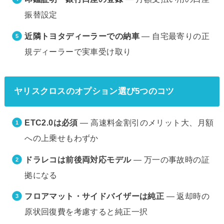
振替設定
近隣トヨタディーラーでの納車
— 自宅最寄りの正
規ディーラーで実車受け取り
ヤリスクロスのオプション選び5つのコツ
ETC2.0は必須
— 高速料金割引のメリット大、月額
への上乗せもわずか
ドラレコは前後両対応モデル
— 万一の事故時の証
拠になる
フロアマット・サイドバイザーは純正
— 返却時の
原状回復費を考慮すると純正一択