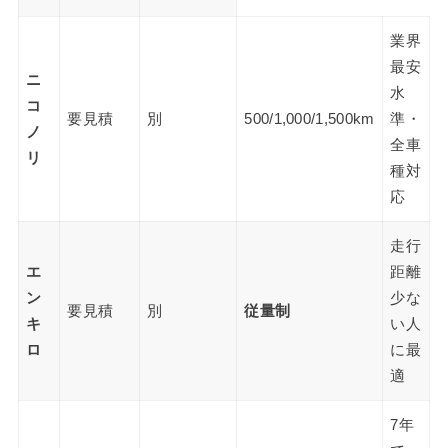
業界
最安
ニ
水
コ
要見積
別
500/1,000/1,500km
準・
ノ
全車
リ
種対
応
走行
エ
距離
ン
少な
要見積
別
従量制
キ
い人
ロ
に最
適
7年