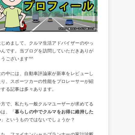
はじめまして、クルマ生活アドバイザーのやっ
つんです。当ブログを訪問していただきありが
とうございます^^
世の中には、自動車評論家が新車をレビューし
たり、スポーツカーの性能をプロレーサーが紹
介する記事は多々あります。
一方で、私たち一般クルマユーザーが求めてる
のは、「
暮らしの中でクルマをお得に維持した
い
」というものではないでしょうか？
また、ファイナンシャルプランナーの家計診断