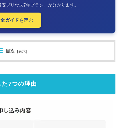
最安プリウス7年プラン」が分かります。
完全ガイドを読む
目次
[
表示
]
した7つの理由