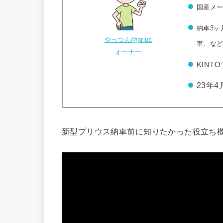
国産メー
納車3ヶ
やっつん@prius
車、な
オーナー
KINT
23年4
新型プリウス納車前に知りたかった役立ち