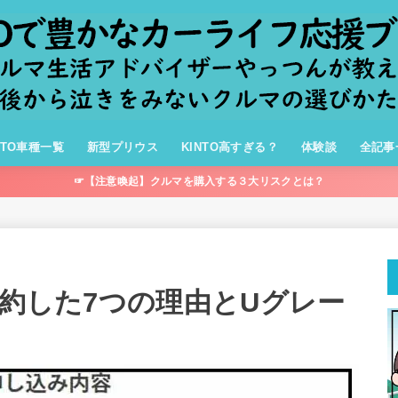
NTO車種一覧
新型プリウス
KINTO高すぎる？
体験談
全記事
☞【注意喚起】クルマを購入する３大リスクとは？
契約した7つの理由とUグレー