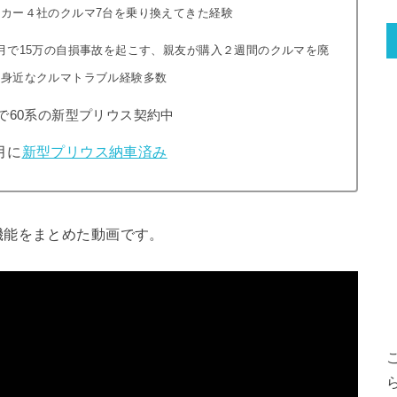
カー４社のクルマ7台を乗り換えてきた経験
月で15万の自損事故を起こす、親友が購入２週間のクルマを廃
ど身近なクルマトラブル経験多数
Oで60系の新型プリウス契約中
月に
新型プリウス納車済み
機能をまとめた動画です。