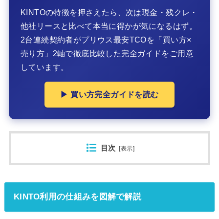
KINTOの特徴を押さえたら、次は現金・残クレ・
他社リースと比べて本当に得かが気になるはず。
2台連続契約者がプリウス最安TCOを「買い方×
売り方」2軸で徹底比較した完全ガイドをご用意
しています。
▶ 買い方完全ガイドを読む
目次
[
表示
]
KINTO利用の仕組みを図解で解説