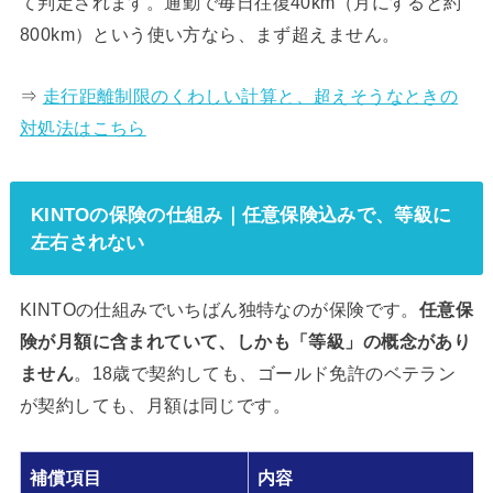
て判定されます。通勤で毎日往復40km（月にすると約
800km）という使い方なら、まず超えません。
⇒
走行距離制限のくわしい計算と、超えそうなときの
対処法はこちら
KINTOの保険の仕組み｜任意保険込みで、等級に
左右されない
KINTOの仕組みでいちばん独特なのが保険です。
任意保
険が月額に含まれていて、しかも「等級」の概念があり
ません
。18歳で契約しても、ゴールド免許のベテラン
が契約しても、月額は同じです。
補償項目
内容